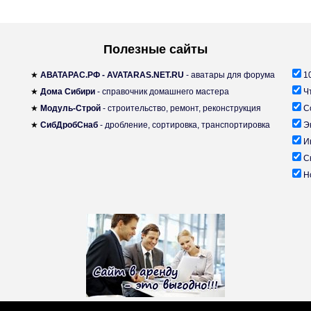
Полезные сайты
★
АВАТАРАС.РФ - AVATARAS.NET.RU
- аватары для форума
10
★
Дома Сибири
- справочник домашнего мастера
Чт
★
Модуль-Строй
- строительство, ремонт, реконструкция
Со
★
СибДробСнаб
- дробление, сортировка, транспортировка
Эк
Ин
Ск
Но